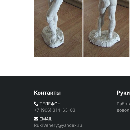
Контакты
Руки
ТЕЛЕФОН
Работ
+7 (906) 314-63-03
довол
EMAIL
RukiVenery@yandex.ru