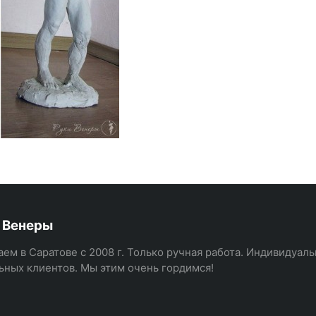
 Венеры
аем в Саратове с 2008 г. Только ручная работа. Индивидуал
ьных клиентов. Мы этим очень гордимся!